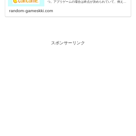
つ。アプリゲームの場合は終点が決められていて、例えば
〇〇到達でポイントGETなど。稼いだポイントは電子マネ
ーや現金に交換出来るのがポイ活の...
random-gameskki.com
スポンサーリンク