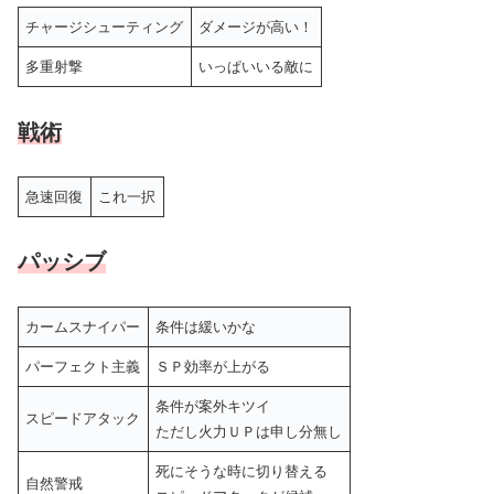
チャージシューティング
ダメージが高い！
多重射撃
いっぱいいる敵に
戦術
急速回復
これ一択
パッシブ
カームスナイパー
条件は緩いかな
パーフェクト主義
ＳＰ効率が上がる
条件が案外キツイ
スピードアタック
ただし火力ＵＰは申し分無し
死にそうな時に切り替える
自然警戒