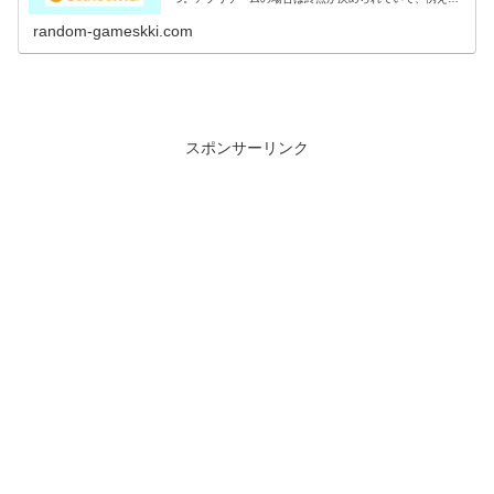
〇〇到達でポイントGETなど。稼いだポイントは電子マネ
ーや現金に交換出来るのがポイ活の...
random-gameskki.com
スポンサーリンク