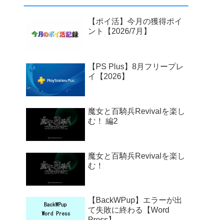
【ポイ活】今月の獲得ポイ
ント【2026/7月】
【PS Plus】8月フリープレ
イ【2026】
魔女と百騎兵Revivalを楽し
む！ 編2
魔女と百騎兵Revivalを楽し
む！
【BackWPup】エラーが出
て失敗に終わる【Word
Press】