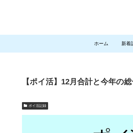
ホーム
新着
【ポイ活】12月合計と今年の総合
ポイ活記録