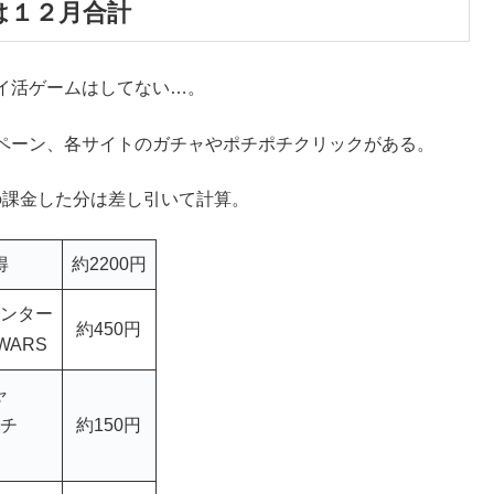
は１２月合計
イ活ゲームはしてない…。
ペーン、各サイトのガチャやポチポチクリックがある。
の課金した分は差し引いて計算。
得
約2200円
ンター
約450円
WARS
ャ
チ
約150円