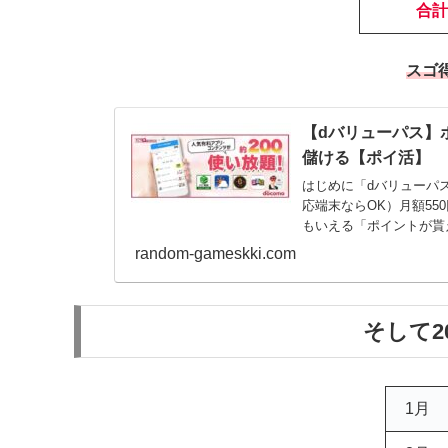
合計
スゴ
【dバリューパス】ポ
儲ける【ポイ活】
はじめに「dバリューパス
応端末ならOK）月額5
もいえる「ポイントが貰え
random-gameskki.com
そして2
1月