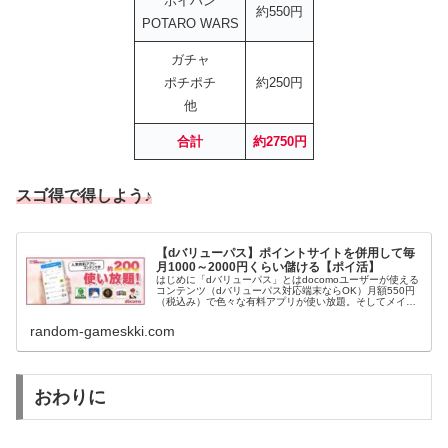
ポイハン
約550円
POTARO WARS
ガチャ
ポチポチ
約250円
他
合計
約2750円
スゴ得で得しよう♪
【dバリューパス】ポイントサイトを併用して毎
月1000～2000円くらい儲ける【ポイ活】
はじめに「dバリューパス」とはdocomoユーザーが使える
コンテンツ（dバリューパス対応端末ならOK）月額550円
（税込み）で色々な有料アプリが使い放題。そしてメイン
ともいえる「ポイントが貰える」素晴らしいコンテンツと
なっている。dバリュー...
random-gameskki.com
おわりに