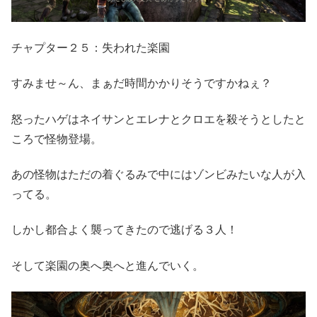
チャプター２５：失われた楽園
すみませ～ん、まぁだ時間かかりそうですかねぇ？
怒ったハゲはネイサンとエレナとクロエを殺そうとしたと
ころで怪物登場。
あの怪物はただの着ぐるみで中にはゾンビみたいな人が入
ってる。
しかし都合よく襲ってきたので逃げる３人！
そして楽園の奥へ奥へと進んでいく。