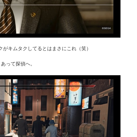
クがキムタクしてるとはまさにこれ（笑）
々あって探偵へ。