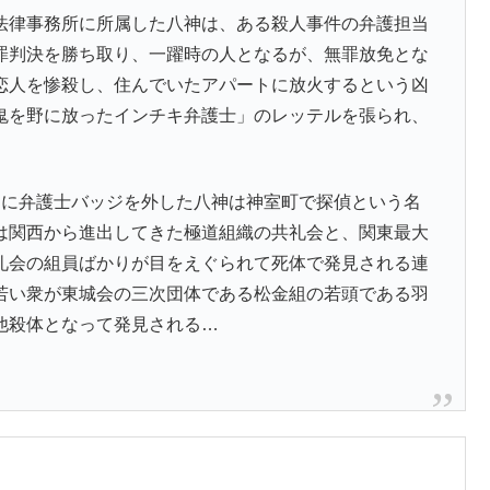
法律事務所に所属した八神は、ある殺人事件の弁護担当
罪判決を勝ち取り、一躍時の人となるが、無罪放免とな
恋人を惨殺し、住んでいたアパートに放火するという凶
鬼を野に放ったインチキ弁護士」のレッテルを張られ、
うに弁護士バッジを外した八神は神室町で探偵という名
は関西から進出してきた極道組織の共礼会と、関東最大
礼会の組員ばかりが目をえぐられて死体で発見される連
若い衆が東城会の三次団体である松金組の若頭である羽
他殺体となって発見される…