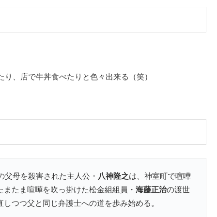
たり、店で牛丼食べたりと色々出来る（笑）
の父母を殺害された主人公・
八神隆之
は、神室町で喧嘩
たまたま喧嘩を吹っ掛けた松金組組員・
海藤正治
の渡世
直しつつ父と同じ弁護士への道を歩み始める。