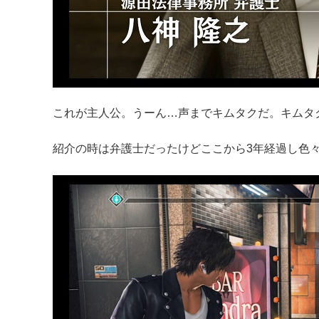
これが主人公。うーん…声までキムタクだ。キムタ
紹介の時は弁護士だったけどここから3年経過し色