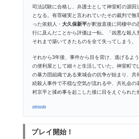
司法試験に合格し、弁護士として神室町の源田
となる。有罪確実と言われていたその裁判で無
った依頼人・
大久保新平
が釈放直後に同棲中の
行に及んだことから評価は一転。「凶悪な殺人
それまで築いてきたものを全て失ってしまう。
それから3年後、事件から目を背け、逃げるよ
の便利屋として細々と生活していた。神室町で
の暴力団組織である東城会の抗争が始まり、共
続殺人事件で不穏な空気が流れる中、共礼会の
村京平と揉め事を起こした後に目をえぐられた
wikipedia
プレイ開始！