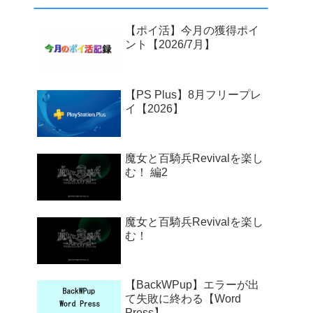
【ポイ活】今月の獲得ポイ
ント【2026/7月】
【PS Plus】8月フリープレ
イ【2026】
魔女と百騎兵Revivalを楽し
む！ 編2
魔女と百騎兵Revivalを楽し
む！
【BackWPup】エラーが出
て失敗に終わる【Word
Press】