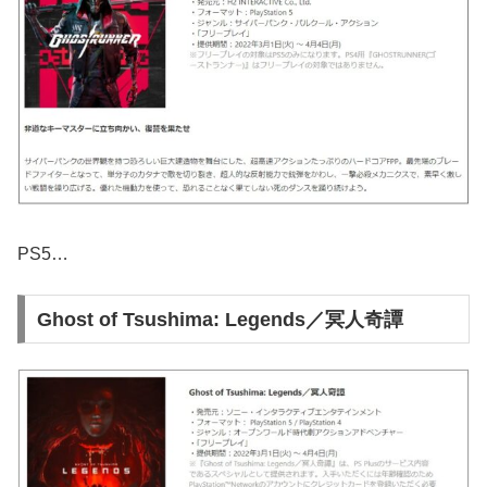
PS5…
Ghost of Tsushima: Legends／冥人奇譚