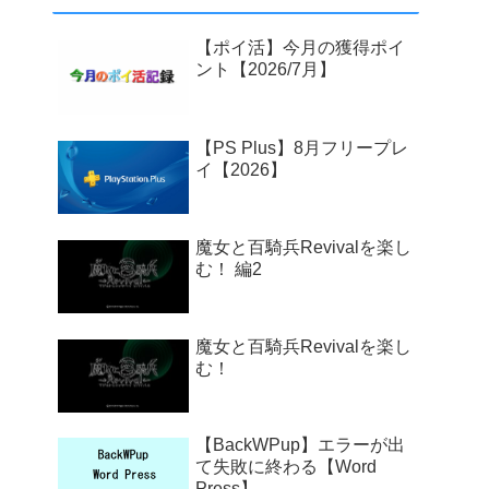
【ポイ活】今月の獲得ポイ
ント【2026/7月】
【PS Plus】8月フリープレ
イ【2026】
魔女と百騎兵Revivalを楽し
む！ 編2
魔女と百騎兵Revivalを楽し
む！
【BackWPup】エラーが出
て失敗に終わる【Word
Press】