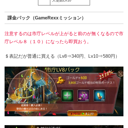
大使館Lv10
課金パック（GameRexxミッション）
注意するのは市庁レベルが上がると前のが無くなるので市
庁レベル８（１０）になったら即買おう。
＄表記だが普通に買える（Lv8⇒340円、Lv10⇒580円）