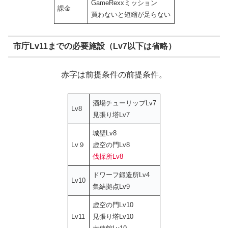
GameRexxミッション
課金
買わないと短縮が足らない
市庁Lv11までの必要施設（Lv7以下は省略）
赤字は前提条件の前提条件。
酒場チューリップLv7
Lv8
見張り塔Lv7
城壁Lv8
Lv９
虚空の門Lv8
伐採所Lv8
ドワーフ鍛造所Lv4
Lv10
集結拠点Lv9
虚空の門Lv10
Lv11
見張り塔Lv10