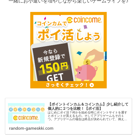
一緒にお小遣いを増やしながら楽しいゲームライフを♪
【ポイントインカム＆コインカム】少し紹介して
個人的に２つを比較！【ポイ活】
はじめにポイ活？何かを始める時にポイントサイトを通す
とポイントが貰えるもの。そしてアプリゲームもその１
つ。アプリゲームの場合は終点が決められていて、例えば
〇〇到達でポイントGETなど。稼いだポイントは電子マネ
ーや現金に交換出来るのがポイ活の...
random-gameskki.com