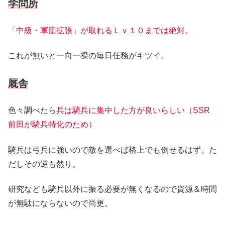
学問所
「中級・軍団拡張」が取れるＬｖ１０までは絶対。
これが無いと一向一揆の毎日任務がキツイ。
厩舎
色々調べたら
兵は騎兵に集中した方が良いらしい（SSR
前田が騎兵特化のため）
騎兵は弓兵に強いので敵を選べば格上でも倒せるはず。た
だしその逆も然り。
研究なども騎兵以外に振る必要が無くなるので資源＆時間
が無駄にならないので尚更。