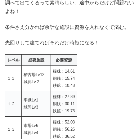
調べて出てくるって素晴らしい。途中からだけど問題ない
よね！
条件さえ分かれば余計な施設に資源を入れなくて済む。
先回りして建てればそれだけ時短になる！
レベル
必要施設
必要資源
糧秣：14.61
稽古場Lv12
１１
銅銭：15.74
城郭Lv２
鉄鉱：10.48
糧秣：27.89
牢獄Lv1
１２
銅銭：30.11
城郭Lv3
鉄鉱：19.73
糧秣：52.03
市場Lv6
１３
銅銭：56.26
城郭Lv4
鉄鉱：36.52