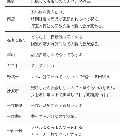
陳情
失敗しても進むのでチマチマやる。
安い物を買うだけ。
商店
時間経過で商品が更新されるので覗く。
探宝＆探訪の回数次第で購入数が変わる。
どちらも１日最低３回はやる。
探宝＆探訪
回数が増えれば商店での購入数が減る。
鉱山
必須資源なのでやってるはず。
ギフト
チマチマ回収
野武士
レベルは問われていないので合計１５回戦う。
完勝したら負傷しないので大勝くらいのを選ぶ。
診療所
兵を常に最大まで訓練してれば問題無いはず。
一族援助
一族が活発なら問題無いはず。
一族寄付
寄付するだけなので簡単。
レベル１なら１人でも狩れる。
一向一揆
もちろん一族でやった方が楽。