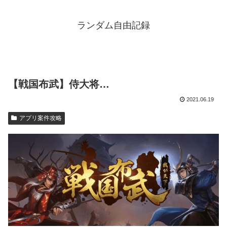
ランダム自由記録
【戦国布武】侍大将…
2021.06.19
アプリ案件攻略