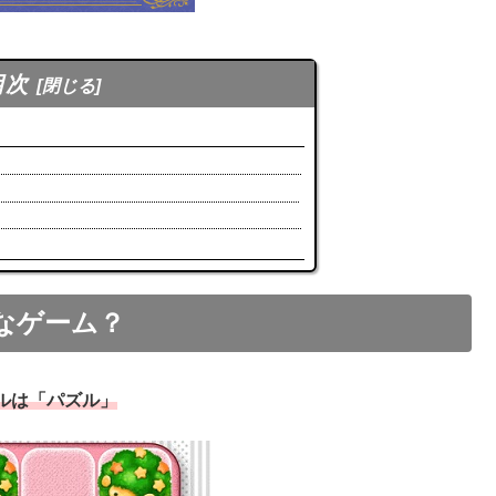
目次
なゲーム？
ルは「パズル」