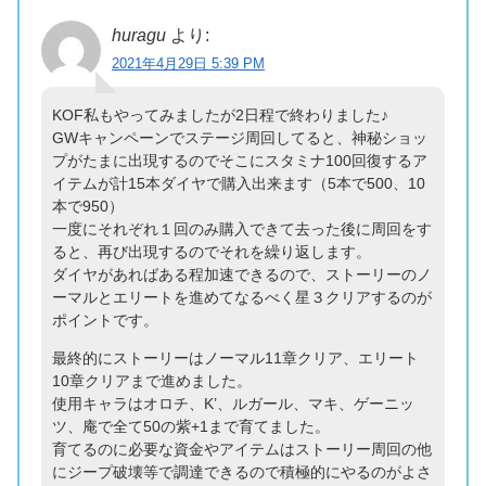
huragu
より:
2021年4月29日 5:39 PM
KOF私もやってみましたが2日程で終わりました♪
GWキャンペーンでステージ周回してると、神秘ショッ
プがたまに出現するのでそこにスタミナ100回復するア
イテムが計15本ダイヤで購入出来ます（5本で500、10
本で950）
一度にそれぞれ１回のみ購入できて去った後に周回をす
ると、再び出現するのでそれを繰り返します。
ダイヤがあればある程加速できるので、ストーリーのノ
ーマルとエリートを進めてなるべく星３クリアするのが
ポイントです。
最終的にストーリーはノーマル11章クリア、エリート
10章クリアまで進めました。
使用キャラはオロチ、K’、ルガール、マキ、ゲーニッ
ツ、庵で全て50の紫+1まで育てました。
育てるのに必要な資金やアイテムはストーリー周回の他
にジープ破壊等で調達できるので積極的にやるのがよさ