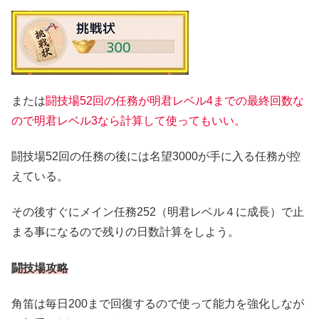
または
闘技場52回の任務が明君レベル4までの最終回数な
ので明君レベル3なら計算して使ってもいい。
闘技場52回の任務の後には名望3000が手に入る任務が控
えている。
その後すぐにメイン任務252（明君レベル４に成長）で止
まる事になるので残りの日数計算をしよう。
闘技場
攻略
角笛は毎日200まで回復するので使って能力を強化しなが