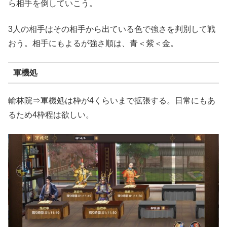
ら相手を倒していこう。
3人の相手はその相手から出ている色で強さを判別して戦
おう。相手にもよるが強さ順は、青＜紫＜金。
軍機処
輸林院⇒軍機処は枠が4くらいまで拡張する。日常にもあ
るため4枠程は欲しい。