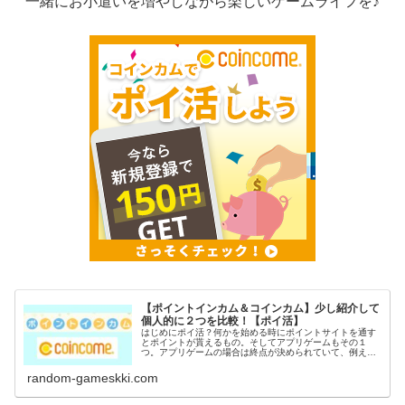
一緒にお小遣いを増やしながら楽しいゲームライフを♪
【ポイントインカム＆コインカム】少し紹介して
個人的に２つを比較！【ポイ活】
はじめにポイ活？何かを始める時にポイントサイトを通す
とポイントが貰えるもの。そしてアプリゲームもその１
つ。アプリゲームの場合は終点が決められていて、例えば
〇〇到達でポイントGETなど。稼いだポイントは電子マネ
ーや現金に交換出来るのがポイ活の...
random-gameskki.com