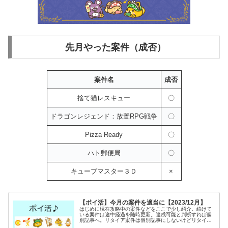
先月やった案件（成否）
案件名
成否
捨て猫レスキュー
〇
ドラゴンレジェンド：放置RPG戦争
〇
Pizza Ready
〇
ハト郵便局
〇
キューブマスター３Ｄ
×
【ポイ活】今月の案件を適当に【2023/12月】
はじめに現在攻略中の案件などをここで少し紹介。続けて
いる案件は途中経過を随時更新。達成可能と判断すれば個
別記事へ。リタイア案件は個別記事にしないけどリタイア
理由をここを記載。キューブマスター3D同じ絵を３つ集め