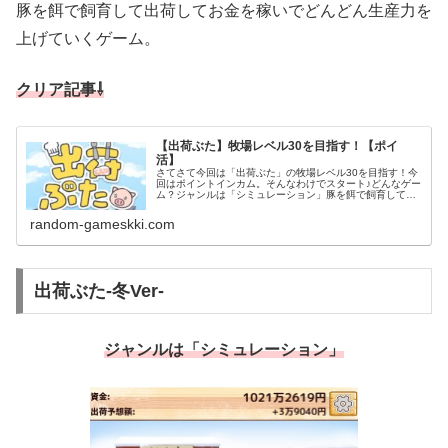
豚を餌で飼育して出荷してお金を稼いでどんどん生産力を
上げていくゲーム。
クリア記事⇩
【出荷ぶた】牧場レベル30を目指す！【ポイ
活】
さてさて今回は「出荷ぶた」の牧場レベル30を目指す！今
回はポイントインカム。そんなわけでスタート♪どんなゲー
ム？ジャンルは「シミュレーション」豚を餌で飼育して出
荷してお金を稼いでどんどん生産力を上げていく単純ゲー
ム。３０周を目指して攻略の基...
random-gameskki.com
出荷ぶた-冬Ver-
ジャンルは「シミュレーション」