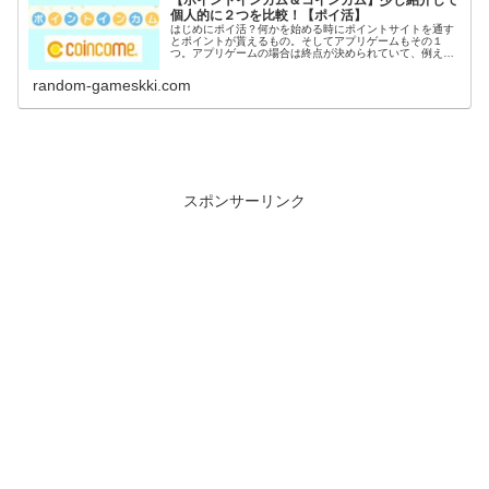
【ポイントインカム＆コインカム】少し紹介して
個人的に２つを比較！【ポイ活】
はじめにポイ活？何かを始める時にポイントサイトを通す
とポイントが貰えるもの。そしてアプリゲームもその１
つ。アプリゲームの場合は終点が決められていて、例えば
〇〇到達でポイントGETなど。稼いだポイントは電子マネ
ーや現金に交換出来るのがポイ活の...
random-gameskki.com
スポンサーリンク