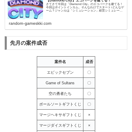
【Diamond City】エコパークを建てる！
さてさて今回は「Diamond City」のエコパークを建てる！
今回はポイントインカム。そんなわけでスタート♪どんなゲ
ーム？ジャンルは「シミュレーション」経営シミュレーシ
ョンだね。建物をアップグレードしながら収入を増やして
いく。エコパークを...
random-gameskki.com
先月の案件成否
案件名
成否
エピックセブン
〇
Game of Sultans
〇
空の勇者たち
〇
ボールソートギフトくじ
〇
マージヘキサギフトくじ
×
マージダイスギフトくじ
×