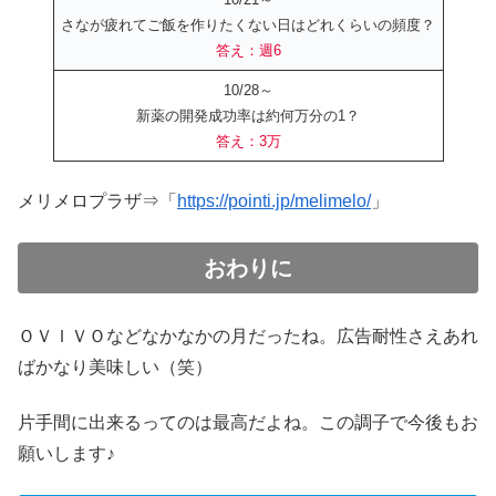
さなが疲れてご飯を作りたくない日はどれくらいの頻度？
答え：週6
10/28～
新薬の開発成功率は約何万分の1？
答え：3万
メリメロプラザ⇒「
https://pointi.jp/melimelo/
」
おわりに
ＯＶＩＶＯなどなかなかの月だったね。広告耐性さえあれ
ばかなり美味しい（笑）
片手間に出来るってのは最高だよね。この調子で今後もお
願いします♪