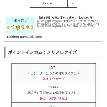
Find out
×
【ポイ活】今月の案件を適当に【2022/9月】
はじめに攻略中や諦めた案件などをここで少しだけ紹介。
諦めた案件とか紹介すらしてなかったからね。続けている
案件は途中経過を随時更新予定。攻略に目途が立てば、そ
の案件専用に書くつもり。エピックセブンジャンルは
「RPG」ソシャゲでよくみるタイプの...
random-gameskki.com
ポイントインカム：メリメロクイズ
10/7～
ナビゲーターはづきの骨格タイプは？
答え：ウェーブ
10/14～
承認待ち保証がある保証制度はどれ？
答え：お買い物保証
10/21～