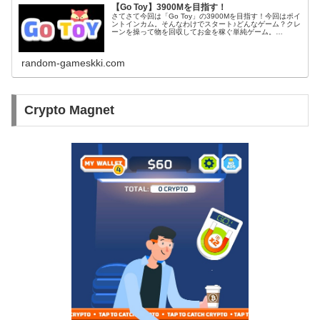
【Go Toy】3900Mを目指す！
さてさて今回は「Go Toy」の3900Mを目指す！今回はポイ
ントインカム。そんなわけでスタート♪どんなゲーム？クレ
ーンを操って物を回収してお金を稼ぐ単純ゲーム。
（OVIVO製ゲームは広告ゲーなのに注意）3900Mを目指し
てこのゲームは「広...
random-gameskki.com
Crypto Magnet