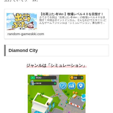
【出荷ぶた-冬Ver-】牧場レベル４０を目指す！
さてさて今回は「出荷ぶた-冬Ver-」の牧場レベル４０を目
指す！今回はポイントインカム。そんなわけでスタート♪ど
んなゲーム？ジャンルは「シミュレーション」豚を餌で飼
育して出荷してお金を稼いでどんどん生産力を上げていく
ゲーム。４０周を目指して...
random-gameskki.com
Diamond City
ジャンルは「シミュレーション」