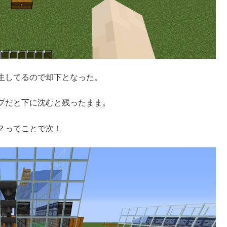
生してるので却下となった。
プだと下に沈むと残ったまま。
？ってことで次！