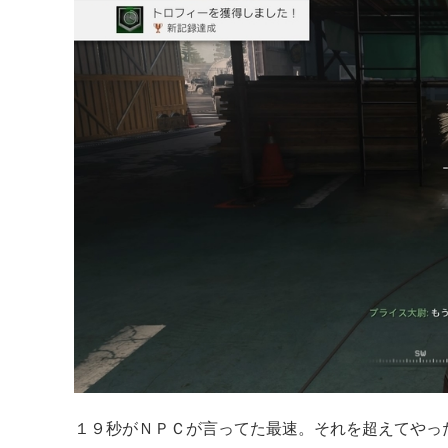
１９秒がＮＰＣが言ってた最速。それを超えてやっ