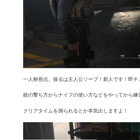
一人称視点。操るは主人公ソープ！新人です！即チ
銃の撃ち方からナイフの使い方などをやってから練
クリアタイムを測られるとか本気出しますよ！