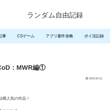
ランダム自由記録
記事
CSゲーム
アプリ案件攻略
ポイ活記録
CoD：MWR編①
2019.03.12
結構人気の作品！