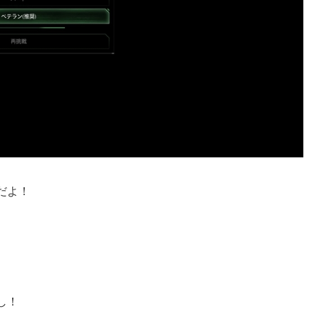
だよ！
し！