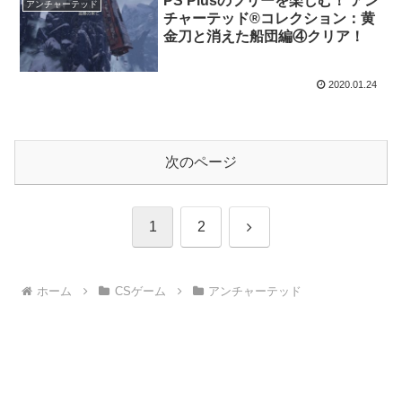
PS Plusのフリーを楽しむ！ アン
アンチャーテッド
チャーテッド®コレクション：黄
金刀と消えた船団編④クリア！
2020.01.24
次のページ
次
1
2
へ
ホーム
CSゲーム
アンチャーテッド