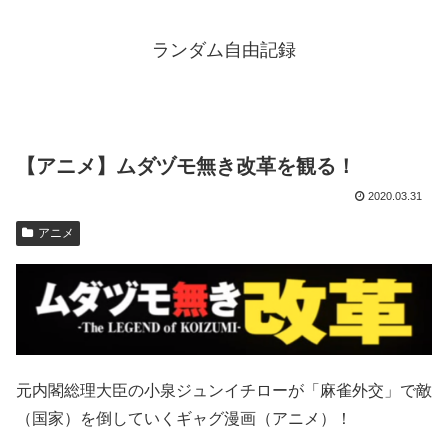
ランダム自由記録
【アニメ】ムダヅモ無き改革を観る！
2020.03.31
アニメ
元内閣総理大臣の小泉ジュンイチローが「麻雀外交」で敵
（国家）を倒していくギャグ漫画（アニメ）！